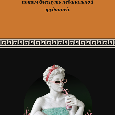
потом блеснуть небанальной
эрудицией.