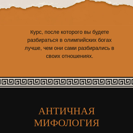
Курс, после которого вы будете
разбираться в олимпийских богах
лучше, чем они сами разбирались в
своих отношениях.
ПОСЛЕ КУРСА
вы будете:
АНТИЧНАЯ
МИФОЛОГИЯ