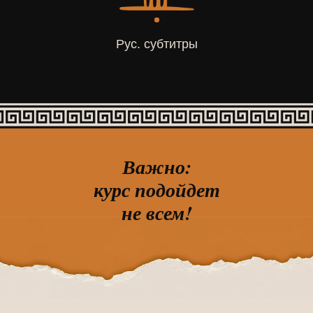
Рус. субтитры
Важно:
курс подойдет
не всем!